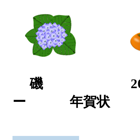
磯
ー
年賀状